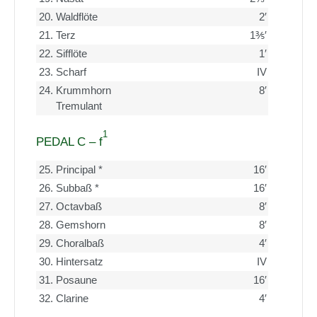
20.
Waldflöte
2′
21.
Terz
1⅗′
22.
Sifflöte
1′
23.
Scharf
IV
24.
Krummhorn
8′
Tremulant
1
PEDAL C – f
25.
Principal *
16′
26.
Subbaß *
16′
27.
Octavbaß
8′
28.
Gemshorn
8′
29.
Choralbaß
4′
30.
Hintersatz
IV
31.
Posaune
16′
32.
Clarine
4′