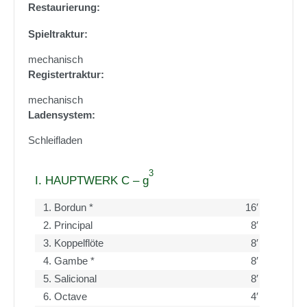
Restaurierung:
Spieltraktur:
mechanisch
Registertraktur:
mechanisch
Ladensystem:
Schleifladen
3
I. HAUPTWERK C – g
1.
Bordun *
16′
2.
Principal
8′
3.
Koppelflöte
8′
4.
Gambe *
8′
5.
Salicional
8′
6.
Octave
4′