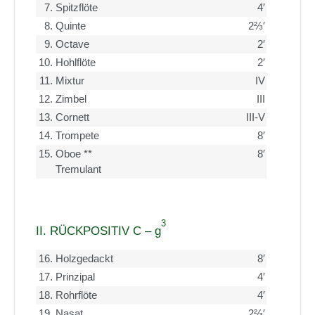
7.
Spitzflöte
4′
8.
Quinte
2⅔′
9.
Octave
2′
10.
Hohlflöte
2′
11.
Mixtur
IV
12.
Zimbel
III
13.
Cornett
III-V
14.
Trompete
8′
15.
Oboe **
8′
Tremulant
3
II. RÜCKPOSITIV C – g
16.
Holzgedackt
8′
17.
Prinzipal
4′
18.
Rohrflöte
4′
19.
Nasat
2⅔′