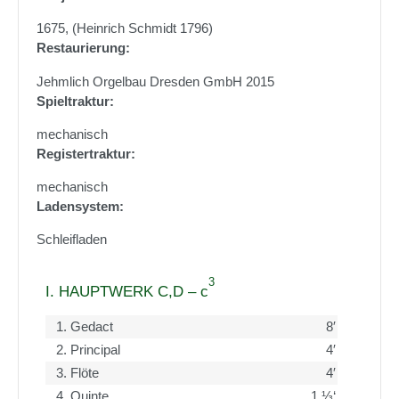
1675, (Heinrich Schmidt 1796)
Restaurierung:
Jehmlich Orgelbau Dresden GmbH 2015
Spieltraktur:
mechanisch
Registertraktur:
mechanisch
Ladensystem:
Schleifladen
3
I. HAUPTWERK C,D – c
1.
Gedact
8′
2.
Principal
4′
3.
Flöte
4′
4.
Quinte
1 ⅓‘