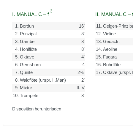
3
I. MANUAL C – f
II. MANUAL C – 
1.
Bordun
16′
11.
Geigen-Prinzipa
2.
Prinzipal
8′
12.
Violine
3.
Gambe
8′
13.
Gedackt
4.
Hohlflöte
8′
14.
Aeoline
5.
Oktave
4′
15.
Fugara
6.
Gemshorn
4
16.
Rohrflöte
7.
Quinte
2⅔′
17.
Oktave (urspr. 
8.
Waldflöte (urspr. II.Man)
2′
9.
Mixtur
III-IV
10.
Trompete
8′
Disposition herunterladen