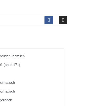
brüder Jehmlich
1 (opus 171)
eumatisch
eumatisch
gelladen