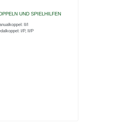
OPPELN UND SPIELHILFEN
nualkoppel: II/I
dalkoppel: I/P, II/P