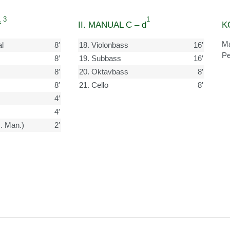
3
1
f
II. MANUAL C – d
K
Ma
l
8′
18.
Violonbass
16′
Pe
8′
19.
Subbass
16′
8′
20.
Oktavbass
8′
8′
21.
Cello
8′
4′
4′
I. Man.)
2′