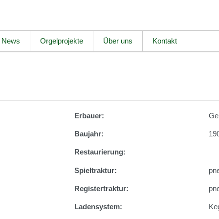
News
Orgelprojekte
Über uns
Kontakt
Erbauer:
Ge
Baujahr:
190
Restaurierung:
Spieltraktur:
pn
Registertraktur:
pn
Ladensystem:
Ke