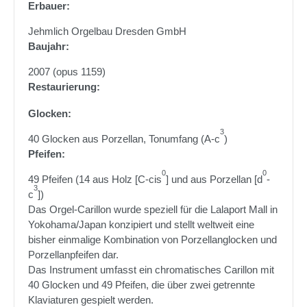
Erbauer:
Jehmlich Orgelbau Dresden GmbH
Baujahr:
2007 (opus 1159)
Restaurierung:
Glocken:
3
40 Glocken aus Porzellan, Tonumfang (A-c
)
Pfeifen:
0
0
49 Pfeifen (14 aus Holz [C-cis
] und aus Porzellan [d
-
3
c
])
Das Orgel-Carillon wurde speziell für die Lalaport Mall in
Yokohama/Japan konzipiert und stellt weltweit eine
bisher einmalige Kombination von Porzellanglocken und
Porzellanpfeifen dar.
Das Instrument umfasst ein chromatisches Carillon mit
40 Glocken und 49 Pfeifen, die über zwei getrennte
Klaviaturen gespielt werden.