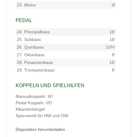
23.
Mixtur
III
PEDAL
24.
Prinzipalbass
16′
25.
Subbass
16′
26.
Quintbass
10⅔′
27.
Oktavbass
8′
28.
Posaunenbass
16′
29.
Trompetenbass
8′
KOPPELN UND SPIELHILFEN
Manualkoppeln: II/I
Pedal Koppeln: I/O
Klkantenklingel
Sperrventil für HW und OW
Disposition herunterladen