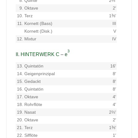
8.
Quinte
2⅔′
9.
Oktave
2′
10.
Terz
1⅗′
11.
Kornett (Bass)
III
Kornett (Disk.)
V
12.
Mixtur
IV
3
II. HINTERWERK C – e
13.
Quintatön
16′
14.
Geigenprinzipal
8′
15.
Gedackt
8′
16.
Quintatön
8′
17.
Oktave
4′
18.
Rohrflöte
4′
19.
Nasat
2⅔′
20.
Oktave
2′
21.
Terz
1⅗′
22.
Sifflöte
1′