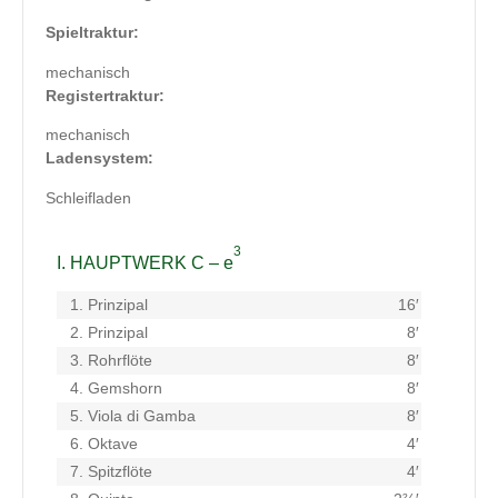
Spieltraktur:
mechanisch
Registertraktur:
mechanisch
Ladensystem:
Schleifladen
3
I. HAUPTWERK C – e
1.
Prinzipal
16′
2.
Prinzipal
8′
3.
Rohrflöte
8′
4.
Gemshorn
8′
5.
Viola di Gamba
8′
6.
Oktave
4′
7.
Spitzflöte
4′