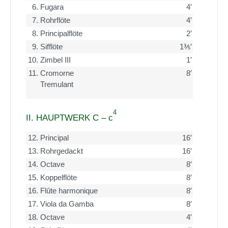
6.
Fugara
4′
7.
Rohrflöte
4′
8.
Principalflöte
2′
9.
Sifflöte
1⅗′
10.
Zimbel III
1′
11.
Cromorne
8′
Tremulant
4
II. HAUPTWERK C – c
12.
Principal
16′
13.
Rohrgedackt
16′
14.
Octave
8′
15.
Koppelflöte
8′
16.
Flûte harmonique
8′
17.
Viola da Gamba
8′
18.
Octave
4′