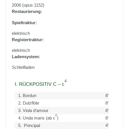
2006 (opus 1152)
Restaurierung:
Spieltraktur:
elektrisch
Registertraktur:
elektrisch
Ladensystem:
Schleifladen
4
I. RÜCKPOSITIV C – c
1.
Bordun
8′
2.
Dulzflöte
8′
3.
Viola d‘amour
8′
0
4.
Unda maris (ab c
)
8′
5.
Principal
4′