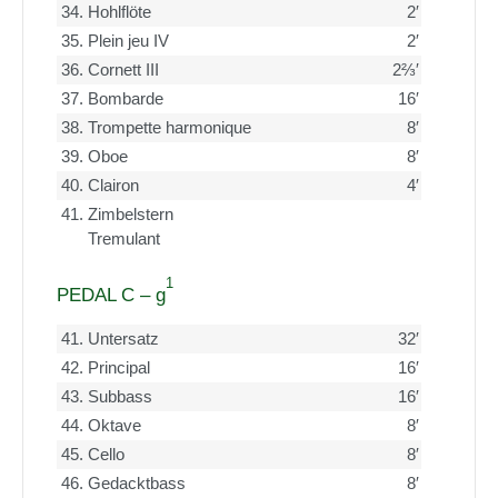
34.
Hohlflöte
2′
35.
Plein jeu IV
2′
36.
Cornett III
2⅔′
37.
Bombarde
16′
38.
Trompette harmonique
8′
39.
Oboe
8′
40.
Clairon
4′
41.
Zimbelstern
Tremulant
1
PEDAL C – g
41.
Untersatz
32′
42.
Principal
16′
43.
Subbass
16′
44.
Oktave
8′
45.
Cello
8′
46.
Gedacktbass
8′