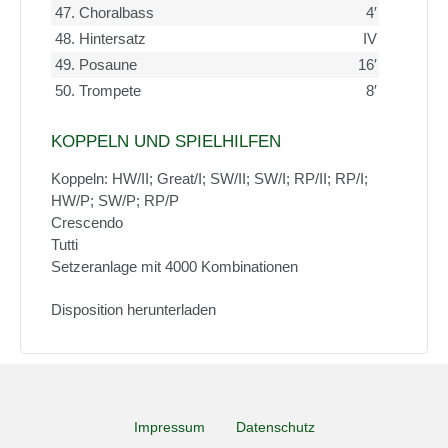
47.
Choralbass
4′
48.
Hintersatz
IV
49.
Posaune
16′
50.
Trompete
8′
KOPPELN UND SPIELHILFEN
Koppeln: HW/II; Great/I; SW/II; SW/I; RP/II; RP/I;
HW/P; SW/P; RP/P
Crescendo
Tutti
Setzeranlage mit 4000 Kombinationen
Disposition herunterladen
Impressum
Datenschutz