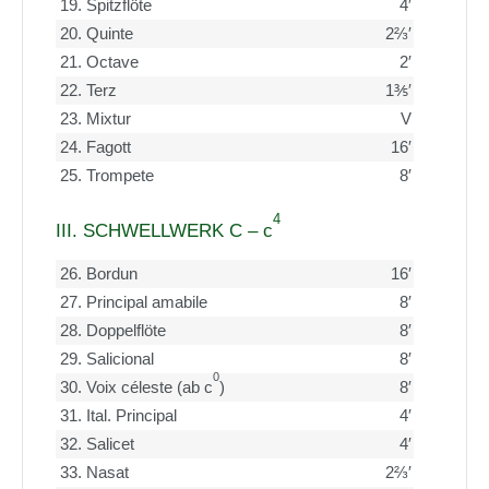
19.
Spitzflöte
4′
20.
Quinte
2⅔′
21.
Octave
2′
22.
Terz
1⅗′
23.
Mixtur
V
24.
Fagott
16′
25.
Trompete
8′
4
III. SCHWELLWERK C – c
26.
Bordun
16′
27.
Principal amabile
8′
28.
Doppelflöte
8′
29.
Salicional
8′
0
30.
Voix céleste (ab c
)
8′
31.
Ital. Principal
4′
32.
Salicet
4′
33.
Nasat
2⅔′